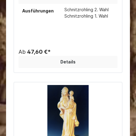
Gesicht geschnitzt werden muss.Auch fertig
Schnitzrohling 2. Wahl
geschnitzt erhältlich.
Ausführungen
Schnitzrohling 1. Wahl
Ab
47,60 €*
Details