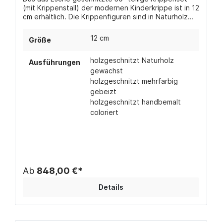
(mit Krippenstall) der modernen Kinderkrippe ist in 12
cm erhältlich. Die Krippenfiguren sind in Naturholz
gewachst, mehrfarbig gebeizt (in verschiedenen
Brauntönen) oder handbemalt coloriert erhältlich.
12 cm
Größe
holzgeschnitzt Naturholz
Ausführungen
gewachst
holzgeschnitzt mehrfarbig
gebeizt
holzgeschnitzt handbemalt
coloriert
Ab
848,00 €*
Details