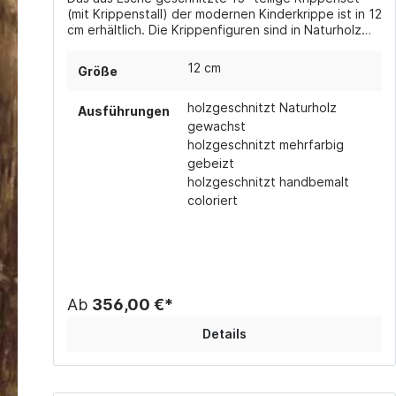
(mit Krippenstall) der modernen Kinderkrippe ist in 12
cm erhältlich. Die Krippenfiguren sind in Naturholz
gewachst, mehrfarbig gebeizt (in verschiedenen
Brauntönen) oder handbemalt coloriert erhältlich.
12 cm
Größe
holzgeschnitzt Naturholz
Ausführungen
gewachst
holzgeschnitzt mehrfarbig
gebeizt
holzgeschnitzt handbemalt
coloriert
Ab
356,00 €*
Details