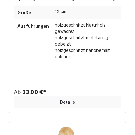
gebeizt (in verschiedenen Brauntönen) oder
handbemalt coloriert erhältlich.
12 cm
Größe
holzgeschnitzt Naturholz
Ausführungen
gewachst
holzgeschnitzt mehrfarbig
gebeizt
holzgeschnitzt handbemalt
coloriert
Ab
23,00 €*
Details