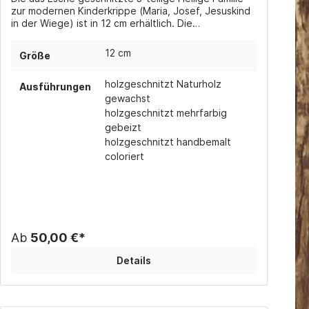
zur modernen Kinderkrippe (Maria, Josef, Jesuskind
in der Wiege) ist in 12 cm erhältlich. Die
Krippenfiguren sind in Naturholz gewachst,
mehrfarbig gebeizt (in verschiedenen Brauntönen)
12 cm
Größe
oder handbemalt coloriert erhältlich.
holzgeschnitzt Naturholz
Ausführungen
gewachst
holzgeschnitzt mehrfarbig
gebeizt
holzgeschnitzt handbemalt
coloriert
Ab
50,00 €*
Details