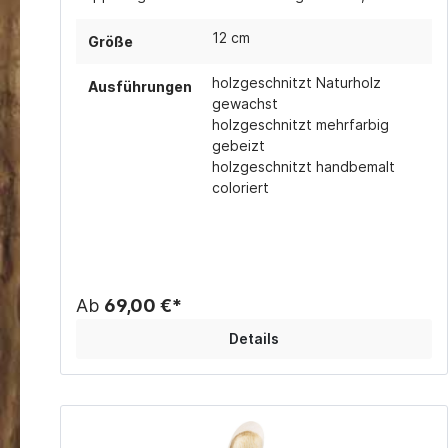
mehrfarbig gebeizt (in verschiedenen Brauntönen)
oder handbemalt coloriert erhältlich. Die Könige gibt
12 cm
Größe
es auch einzeln.
holzgeschnitzt Naturholz
Ausführungen
gewachst
holzgeschnitzt mehrfarbig
gebeizt
holzgeschnitzt handbemalt
coloriert
Ab
69,00 €*
Details