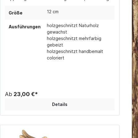
gebeizt (in verschiedenen Brauntönen) oder
handbemalt coloriert erhältlich.
12 cm
Größe
holzgeschnitzt Naturholz
Ausführungen
gewachst
holzgeschnitzt mehrfarbig
gebeizt
holzgeschnitzt handbemalt
coloriert
Ab
23,00 €*
Details