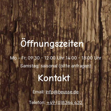
Öffnungszeiten
Mo - Fr: 09:30 - 12:00 Uhr 14:00 - 18:00 Uhr
Samstag: saisonal (bitte anfragen)
Kontakt
Email:
info@beusse.de
Telefon:
+49 (0)8364 432