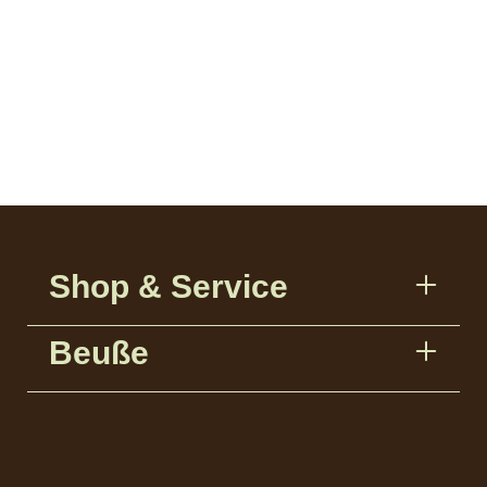
Holzschnitzereien Beuße GmbH
Dolder Straße 2
D-87637 Eisenberg-Speiden
Shop & Service
Beuße