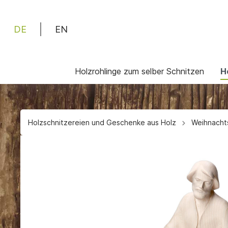
DE
EN
Holzrohlinge zum selber Schnitzen
H
Zur Kategorie Holzrohlinge zum selber Schnitzen
Zur Kategorie Holzschnitzereien und Geschenke a
Madonnen, Holzrohlinge zum
Madonna oder Maria aus Holz
Engel, 
Engel u
Holzschnitzereien und Geschenke aus Holz
Weihnachts
Schnitzen
geschnitzt
Schnit
geschn
Schützende Hände, selber aus
Kreuze aus Holz geschnitzt
Profane
geschn
Holz schnitzen mit Rohling
Schnitz
Taufe,
zum Ho
Moderne Skulpturen aus Holz
Praktis
Holzmasken, Holzrohlinge zum
geschnitzt
Schnitz
u. Gast
selber schnitzen