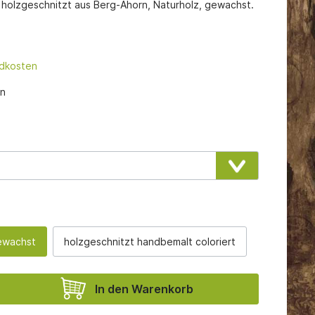
m, holzgeschnitzt aus Berg-Ahorn, Naturholz, gewachst.
ür eine
ndkosten
en
gewachst
holzgeschnitzt handbemalt coloriert
In den Warenkorb