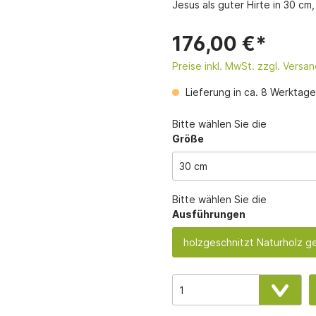
Jesus als guter Hirte in 30 c
angebote, günstige
 der König der Alpen
Geschenk Gutschein f
linge zum Schnitzen
Schnitzerei oder zum
176,00 €*
Hobbyschnitzen
Preise inkl. MwSt. zzgl. Versa
Lieferung in ca. 8 Werktag
Bitte wählen Sie die
Größe
Bitte wählen Sie die
Ausführungen
holzgeschnitzt Naturholz 