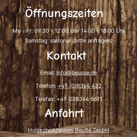
Öffnungszeiten
Mo - Fr: 09:30 - 12:00 Uhr 14:00 - 18:00 Uhr
Samstag: saisonal (bitte anfragen)
Kontakt
Email:
info@beusse.de
Telefon:
+49 (0)8364 432
Telefax: +49 (0)8364 8611
Anfahrt
Holzschnitzereien Beuße GmbH