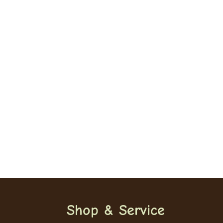
Öffnungszeiten
Mo - Fr: 09:30 - 12:00 Uhr 14:00 - 18:00 Uhr
Samstag: saisonal (bitte anfragen)
Shop & Service