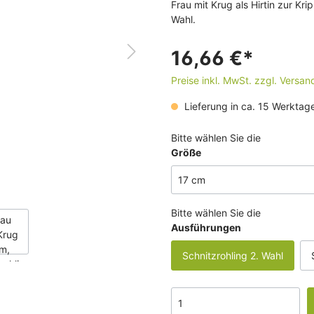
Frau mit Krug als Hirtin zur Kr
ngebote, günstige
 der König der Alpen
Geschenk Gutschein fü
Wahl.
linge zum Schnitzen
Schnitzerei oder zum
Hobbyschnitzen
16,66 €*
Preise inkl. MwSt. zzgl. Versa
Lieferung in ca. 15 Werktag
Bitte wählen Sie die
Größe
Bitte wählen Sie die
Ausführungen
Schnitzrohling 2. Wahl